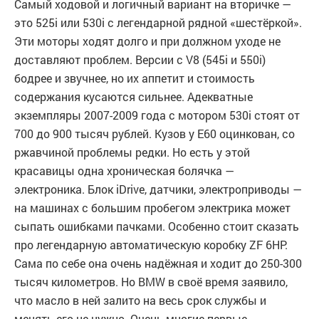
Самый ходовой и логичный вариант на вторичке —
это 525i или 530i с легендарной рядной «шестёркой».
Эти моторы ходят долго и при должном уходе не
доставляют проблем. Версии с V8 (545i и 550i)
бодрее и звучнее, но их аппетит и стоимость
содержания кусаются сильнее. Адекватные
экземпляры 2007-2009 года с мотором 530i стоят от
700 до 900 тысяч рублей. Кузов у E60 оцинкован, со
ржавчиной проблемы редки. Но есть у этой
красавицы одна хроническая болячка —
электроника. Блок iDrive, датчики, электроприводы —
на машинах с большим пробегом электрика может
сыпать ошибками пачками. Особенно стоит сказать
про легендарную автоматическую коробку ZF 6HP.
Сама по себе она очень надёжная и ходит до 250-300
тысяч километров. Но BMW в своё время заявило,
что масло в ней залито на весь срок службы и
менять его не нужно. Очень многие первые