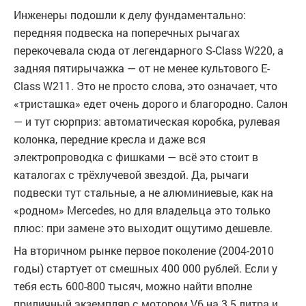
Инженеры подошли к делу фундаментально:
передняя подвеска на поперечных рычагах
перекочевала сюда от легендарного S-Class W220, а
задняя пятирычажка — от не менее культового E-
Class W211. Это не просто слова, это означает, что
«тристашка» едет очень дорого и благородно. Салон
— и тут сюрприз: автоматическая коробка, рулевая
колонка, передние кресла и даже вся
электропроводка с фишками — всё это стоит в
каталогах с трёхлучевой звездой. Да, рычаги
подвески тут стальные, а не алюминиевые, как на
«родном» Mercedes, но для владельца это только
плюс: при замене это выходит ощутимо дешевле.
На вторичном рынке первое поколение (2004-2010
годы) стартует от смешных 400 000 рублей. Если у
тебя есть 600-800 тысяч, можно найти вполне
приличный экземпляр с мотором V6 на 3.5 литра и